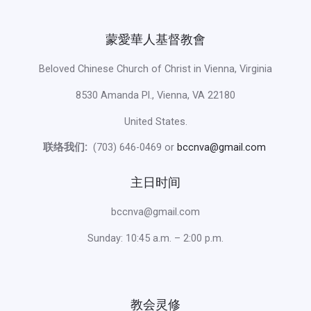
蒙愛華人基督教會
Beloved Chinese Church of Christ in Vienna, Virginia
8530 Amanda Pl., Vienna, VA 22180
United States.
联络我们:
(703) 646-0469 or
bccnva@gmail.com
主日时间
bccnva@gmail.com
Sunday: 10:45 a.m. – 2:00 p.m.
教会灵修