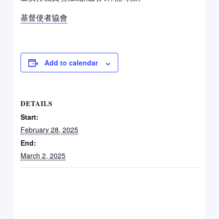
基督使者協會
Add to calendar
DETAILS
Start:
February 28, 2025
End:
March 2, 2025